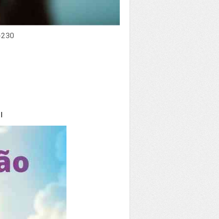
-230
I