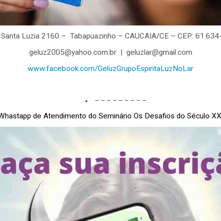
 Santa Luzia 2160 – Tabapuazinho – CAUCAIA/CE – CEP: 61.634
geluz2005@yahoo.com.br | geluzlar@gmail.com
www.facebook.com/GeluzGrupoEspiritaLuzNoLar
– – – – – – – – –
Whastapp de Atendimento do Seminário Os Desafios do Século XX